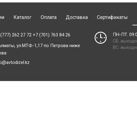
ии
Каталог
Оплата
Доставка
Сертификаты
ПН-ПТ. 09:0
 (777) 262 27 72 +7 (701) 763 84 26
СБ. выход
 Алматы, ул.МТФ-1,17 по Петрова ниже
ВС. выход
ова
fo@avtodizel.kz