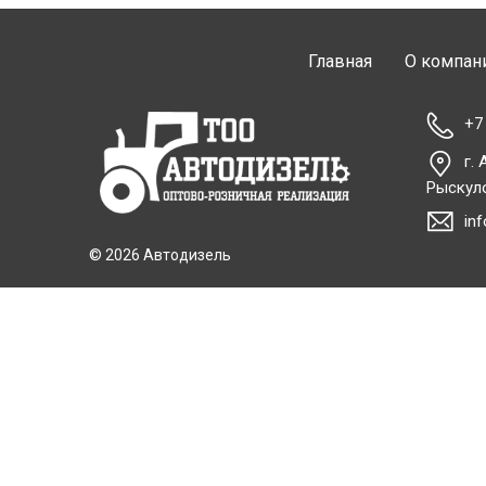
Главная
О компан
+7
г.
Рыскул
in
© 2026 Автодизель