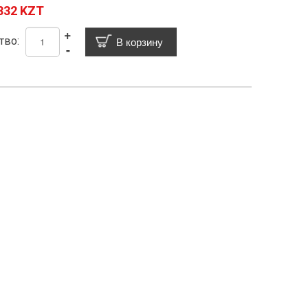
832 KZT
+
тво:
-