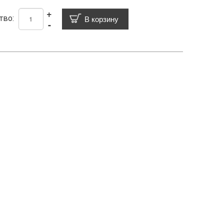
+
тво:
-