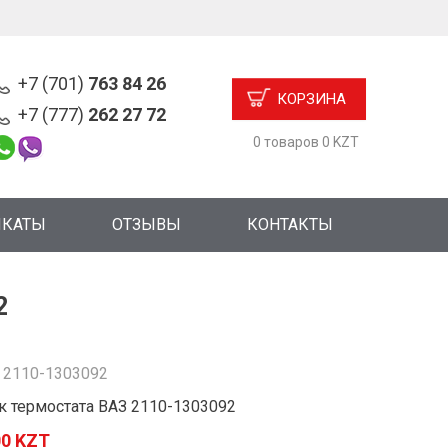
+7 (701)
763 84 26
КОРЗИНА
+7 (777)
262 27 72
0 товаров 0 KZT
ИКАТЫ
ОТЗЫВЫ
КОНТАКТЫ
2
:
2110-1303092
к термостата ВАЗ 2110-1303092
00 KZT