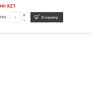
941 KZT
+
тво:
-