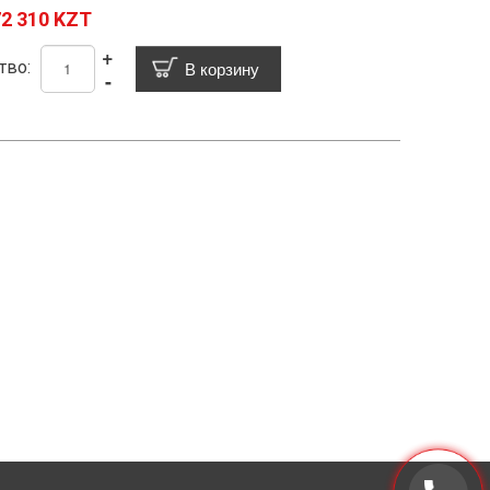
2 310 KZT
+
тво:
-