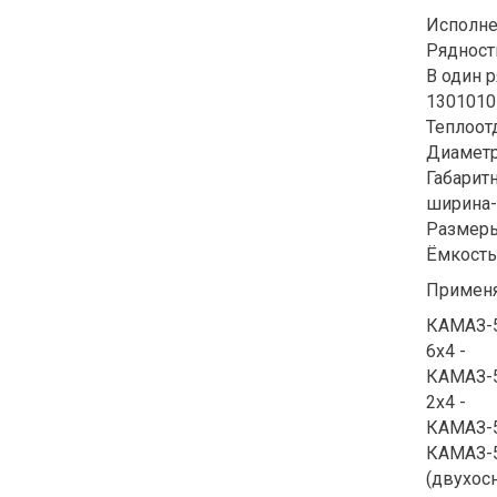
Исполне
Рядност
В один 
1301010
Теплоотд
Диаметр
Габарит
ширина-
Размеры
Ёмкость 
Применя
КАМАЗ-5
6х4 -
КАМАЗ-5
2х4 -
КАМАЗ-5
КАМАЗ-5
(двухос