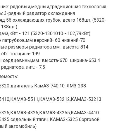
ние: рядовый,медный,традиционная технология
ь: 3-рядный радиатор охлаждения
ряд 56 охлаждающих трубок, всего 168шт. (
5320-
138шт.)
ача,кВт: - 121 (
5320-1301010
- 102,79кВт)
 патрубков,мм:верхний- 60 нижний-70
ные размеры радиатора,мм.: высота-814
742 толщина- 199
 сердцевины,мм.: высота-670 ширина-653.4
радиатора, лит.: - 7,5
емость:
320 двигатель КамАЗ-740.10, ЯМЗ-238
410,КАМАЗ-5511,КАМАЗ-53212,КАМАЗ-53213
325,КАМАЗ-4325,КАМАЗ-43255,КАМАЗ-4410
425 седельный тягач, КАМАЗ-5325 бортовой
ный автомобиль)