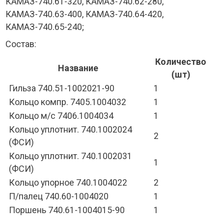
КАМАЗ-740.61-320, КАМАЗ-740.62-280,
КАМАЗ-740.63-400, КАМАЗ-740.64-420,
КАМАЗ-740.65-240;
Состав:
Количество
Название
(шт)
Гильза 740.51-1002021-90
1
Кольцо компр. 7405.1004032
1
Кольцо м/с 7406.1004034
1
Кольцо уплотнит. 740.1002024
2
(ФСИ)
Кольцо уплотнит. 740.1002031
1
(ФСИ)
Кольцо упорное 740.1004022
2
П/палец 740.60-1004020
1
Поршень 740.61-1004015-90
1