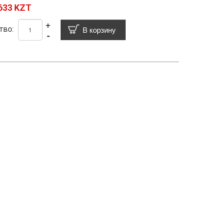
633 KZT
+
тво:
-