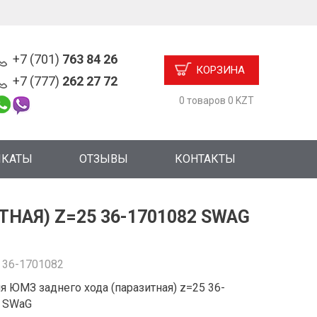
+7 (701)
763 84 26
КОРЗИНА
+7 (777)
262 27 72
0 товаров 0 KZT
ИКАТЫ
ОТЗЫВЫ
КОНТАКТЫ
НАЯ) Z=25 36-1701082 SWAG
:
36-1701082
я ЮМЗ заднего хода (паразитная) z=25 36-
 SWaG