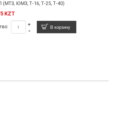
(МТЗ, ЮМЗ, Т-16, Т-25, Т-40)
75 KZT
+
тво:
-