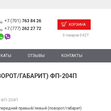
+7 (701)
763 84 26
КОРЗИНА
+7 (777)
262 27 72
0 товаров 0 KZT
ИКАТЫ
ОТЗЫВЫ
КОНТАКТЫ
ОРОТ/ГАБАРИТ) ФП-204П
:
ФП-204П
передний правый/левый (поворот/габарит)