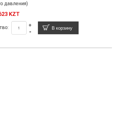
о давления)
623 KZT
+
тво:
-