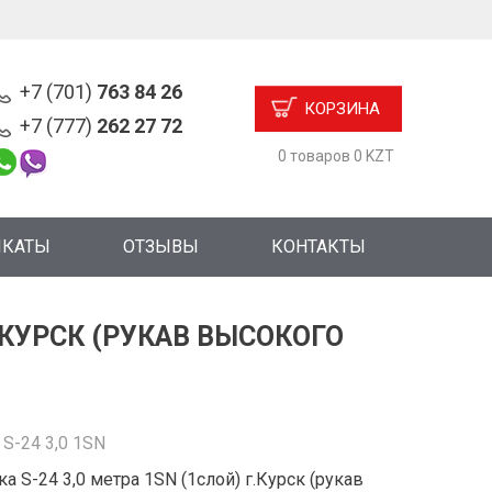
+7 (701)
763 84 26
КОРЗИНА
+7 (777)
262 27 72
0 товаров 0 KZT
ИКАТЫ
ОТЗЫВЫ
КОНТАКТЫ
Г.КУРСК (РУКАВ ВЫСОКОГО
:
S-24 3,0 1SN
а S-24 3,0 метра 1SN (1слой) г.Курск (рукав