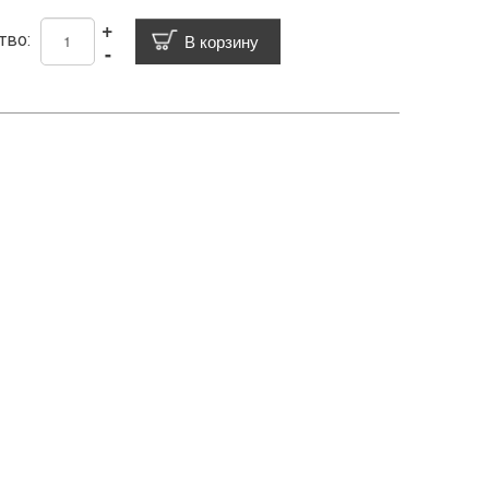
+
тво:
-