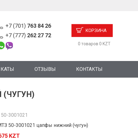
+7 (701)
763 84 26
КОРЗИНА
+7 (777)
262 27 72
0 товаров 0 KZT
ИКАТЫ
ОТЗЫВЫ
КОНТАКТЫ
 (ЧУГУН)
:
50-3001021
МТЗ 50-3001021 цапфы нижний (чугун)
675 KZT