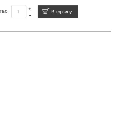
+
тво:
-