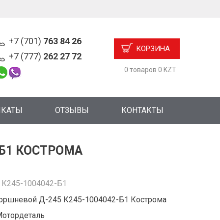
+7 (701)
763 84 26
КОРЗИНА
+7 (777)
262 27 72
0 товаров 0 KZT
ИКАТЫ
ОТЗЫВЫ
КОНТАКТЫ
-Б1 КОСТРОМА
:
К245-1004042-Б1
оршневой Д-245 К245-1004042-Б1 Кострома
Мотордеталь