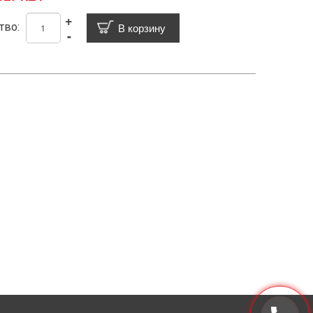
+
тво:
-