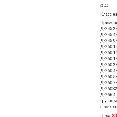
Ø 42
Класс ев
Применя
Д-245.2
Д-245.4
Д-245.9
Д-260.1
Д-260.1
Д-260.1
Д-260.2
Д-260.4
Д-260.5
Д-260.7
Д-260S2
Д-266.4
грузовы
сельхоз
3 
Цена: