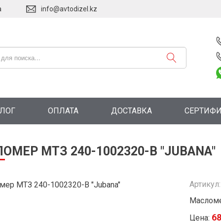
а
info@avtodizel.kz
АЛОГ
ОПЛАТА
ДОСТАВКА
СЕРТИФ
ОМЕР МТЗ 240-1002320-В "JUBANA"
Артикул
Масломе
6
Цена: