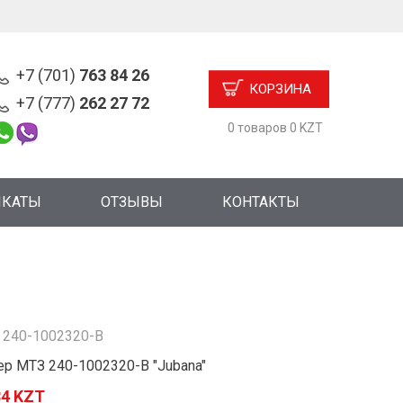
+7 (701)
763 84 26
КОРЗИНА
+7 (777)
262 27 72
0 товаров 0 KZT
ИКАТЫ
ОТЗЫВЫ
КОНТАКТЫ
:
240-1002320-В
р МТЗ 240-1002320-В "Jubana"
84 KZT