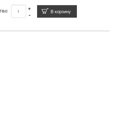
+
тво:
-