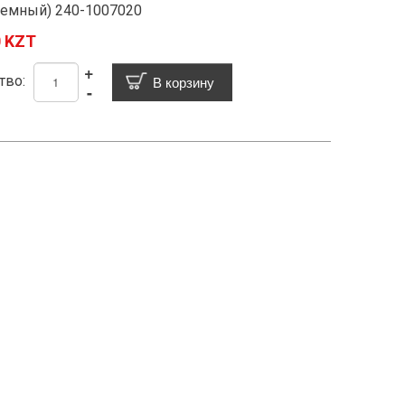
емный) 240-1007020
0 KZT
+
тво:
-