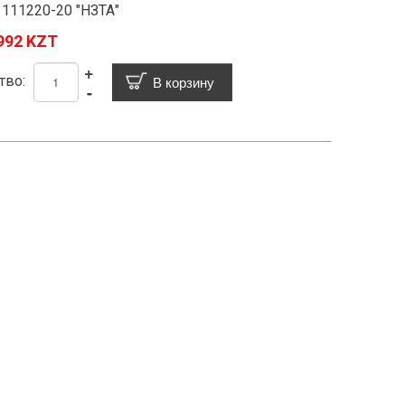
111220-20 "НЗТА"
992 KZT
+
тво:
-