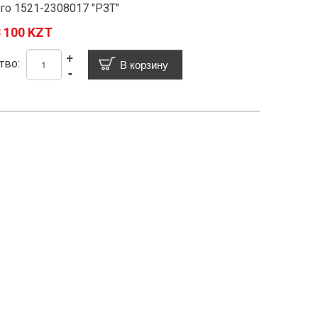
го 1521-2308017 "РЗТ"
 100 KZT
+
тво:
-