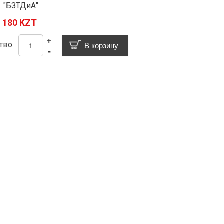
 "БЗТДиА"
 180 KZT
+
тво:
-