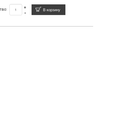
+
тво:
-